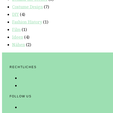
Costume Design
(7)
DIY
(4)
Fashion History
(1)
Film
(1)
Ideen
(4)
Nähen
(2)
RECHTLICHES
Datenschutz
Impressum
FOLLOW US