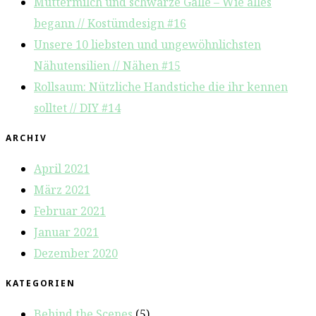
Muttermilch und schwarze Galle – Wie alles
begann // Kostümdesign #16
Unsere 10 liebsten und ungewöhnlichsten
Nähutensilien // Nähen #15
Rollsaum: Nützliche Handstiche die ihr kennen
solltet // DIY #14
ARCHIV
April 2021
März 2021
Februar 2021
Januar 2021
Dezember 2020
KATEGORIEN
Behind the Scenes
(5)