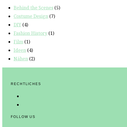
Behind the Scenes
(5)
Costume Design
(7)
DIY
(4)
Fashion History
(1)
Film
(1)
Ideen
(4)
Nähen
(2)
RECHTLICHES
Datenschutz
Impressum
FOLLOW US