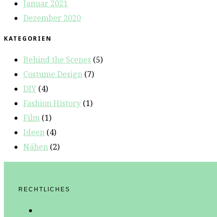
Januar 2021
Dezember 2020
KATEGORIEN
Behind the Scenes
(5)
Costume Design
(7)
DIY
(4)
Fashion History
(1)
Film
(1)
Ideen
(4)
Nähen
(2)
RECHTLICHES
Datenschutz