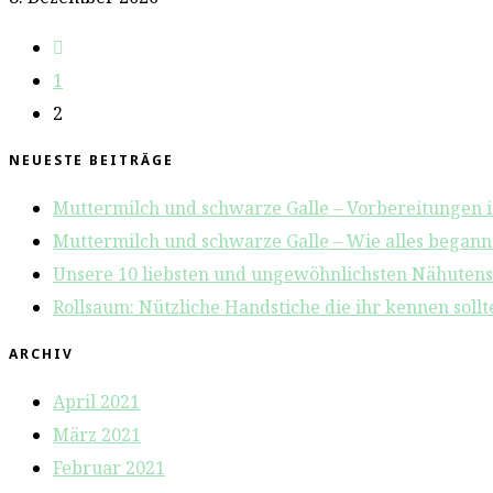
Gehe
zur
1
vorherigen
2
Seite
NEUESTE BEITRÄGE
Muttermilch und schwarze Galle – Vorbereitungen i
Muttermilch und schwarze Galle – Wie alles begann
Unsere 10 liebsten und ungewöhnlichsten Nähutensi
Rollsaum: Nützliche Handstiche die ihr kennen sollte
ARCHIV
April 2021
März 2021
Februar 2021